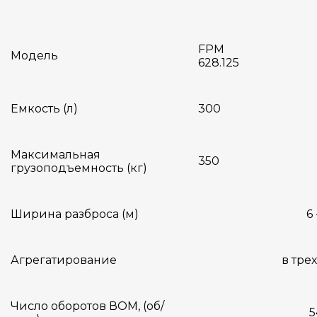
FPM
Модель
628.125
Емкость (л)
300
Максимальная
350
грузоподъемность (кг)
Ширина разброса (м)
6 
Агрегатирование
в трех
Число оборотов ВОМ, (об/
5