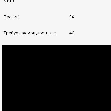
мин)
Вес (кг)
54
Требуемая мощность, л.с.
40