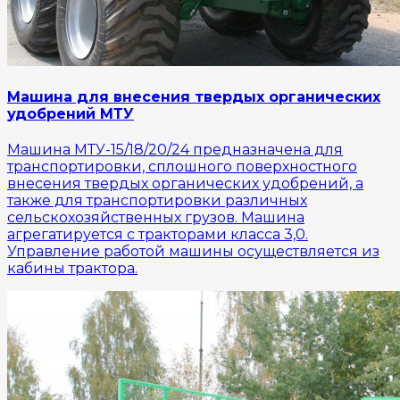
Машина для внесения твердых органических
удобрений МТУ
Машина МТУ-15/18/20/24 предназначена для
транспортировки, сплошного поверхностного
внесения твердых органических удобрений, а
также для транспортировки различных
сельскохозяйственных грузов. Машина
агрегатируется с тракторами класса 3,0.
Управление работой машины осуществляется из
кабины трактора.