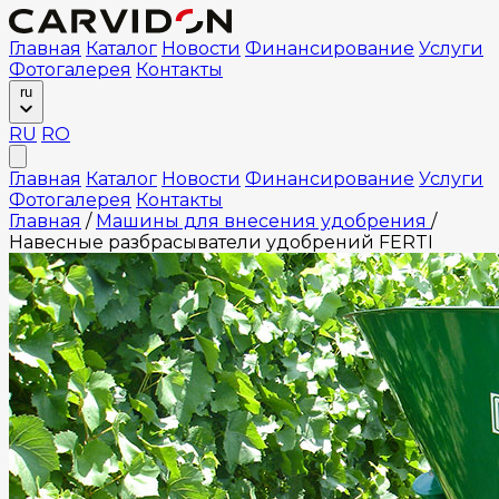
Главная
Каталог
Новости
Финансирование
Услуги
Фотогалерея
Контакты
ru
RU
RO
Главная
Каталог
Новости
Финансирование
Услуги
Фотогалерея
Контакты
Главная
/
Машины для внесения удобрения
/
Навесные разбрасыватели удобрений FERTI