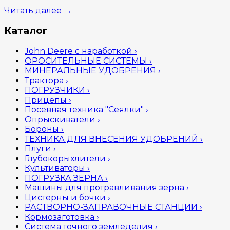
Читать далее
→
Каталог
John Deere с наработкой
›
ОРОСИТЕЛЬНЫЕ СИСТЕМЫ
›
МИНЕРАЛЬНЫЕ УДОБРЕНИЯ
›
Трактора
›
ПОГРУЗЧИКИ
›
Прицепы
›
Посевная техника "Сеялки"
›
Опрыскиватели
›
Бороны
›
ТЕХНИКА ДЛЯ ВНЕСЕНИЯ УДОБРЕНИЙ
›
Плуги
›
Глубокорыхлители
›
Культиваторы
›
ПОГРУЗКА ЗЕРНА
›
Машины для протравливания зерна
›
Цистерны и бочки
›
РАСТВОРНО-ЗАПРАВОЧНЫЕ СТАНЦИИ
›
Кормозаготовка
›
Система точного земледелия
›