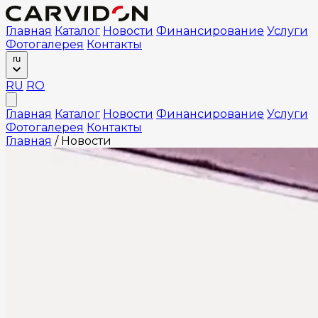
Главная
Каталог
Новости
Финансирование
Услуги
Фотогалерея
Контакты
ru
RU
RO
Главная
Каталог
Новости
Финансирование
Услуги
Фотогалерея
Контакты
Главная
/
Новости