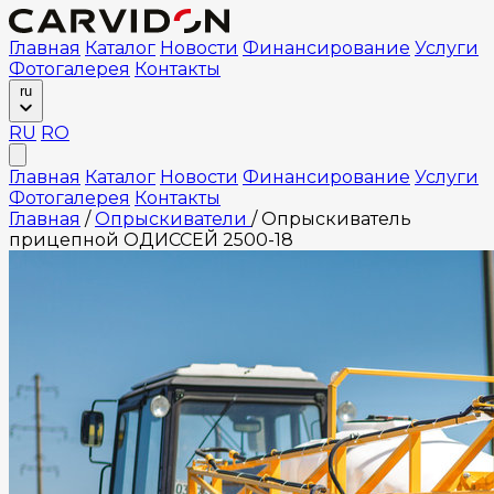
Главная
Каталог
Новости
Финансирование
Услуги
Фотогалерея
Контакты
ru
RU
RO
Главная
Каталог
Новости
Финансирование
Услуги
Фотогалерея
Контакты
Главная
/
Опрыскиватели
/
Опрыскиватель
прицепной ОДИССЕЙ 2500-18