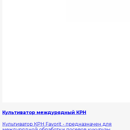
Культиватор междурядный КРН
Культиватор КРН Favorit - предназначен для
междурядной обработки посевов кукурузы,