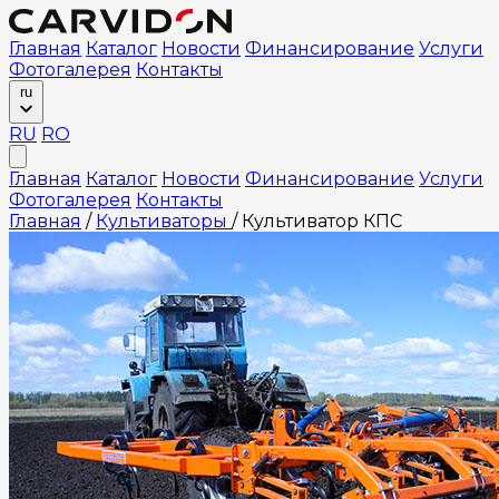
Главная
Каталог
Новости
Финансирование
Услуги
Фотогалерея
Контакты
ru
RU
RO
Главная
Каталог
Новости
Финансирование
Услуги
Фотогалерея
Контакты
Главная
/
Культиваторы
/
Культиватор КПС