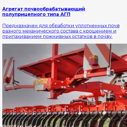
Агрегат почвообрабатывающий
полуприцепного типа АГП
Предназначен для обработки уплотненных почв
разного механического состава с крошением и
припахиванием пожнивных остатков в почву.