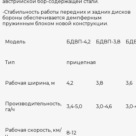
австрийской бор-содержащей стали.
-Стабильность работы передних и задних дисков
бороны обеспечивается демпферным
пружинным блоком новой конструкции.
Модель
БДВП-4,2
БДВП-3,8
БДВ
Тип
прицепная
Рабочая ширина, м
4,2
3,8
3,6
Производительность,
3,4-5,0
3,0-4,6
3,0-
га/ч
Рабочая скорость, км/
8-12
ч