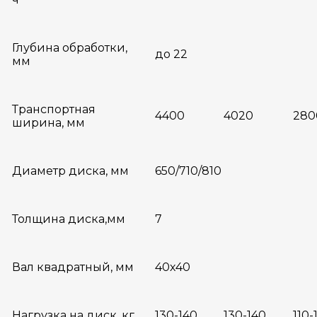
Глубина обработки,
до 22
мм
Транспортная
4400
4020
280
ширина, мм
Диаметр диска, мм
650/710/810
Толщина диска,мм
7
Вал квадратный, мм
40х40
Нагрузка на диск, кг
130-140
130-140
110-