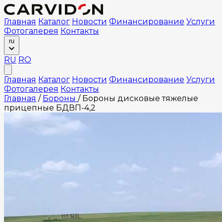
Главная
Каталог
Новости
Финансирование
Услуги
Фотогалерея
Контакты
ru
RU
RO
Главная
Каталог
Новости
Финансирование
Услуги
Фотогалерея
Контакты
Главная
/
Бороны
/
Бороны дисковые тяжелые
прицепные БДВП-4,2