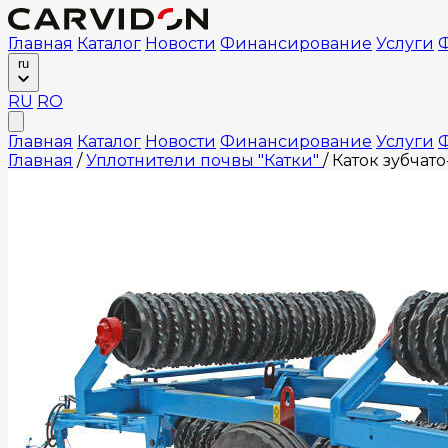
Главная
Каталог
Новости
Финансирование
Услуги
Ф
ru
RU
RO
Главная
Каталог
Новости
Финансирование
Услуги
Ф
Главная
/
Уплотнители почвы "Катки"
/
Каток зубчат