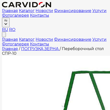
Главная
Каталог
Новости
Финансирование
Услуги
Фотогалерея
Контакты
ru
RU
RO
Главная
Каталог
Новости
Финансирование
Услуги
Фотогалерея
Контакты
Главная
/
ПОГРУЗКА ЗЕРНА
/
Переборочный стол
СПР-10