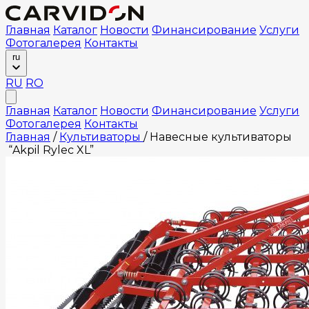
Главная
Каталог
Новости
Финансирование
Услуги
Фотогалерея
Контакты
ru
RU
RO
Главная
Каталог
Новости
Финансирование
Услуги
Фотогалерея
Контакты
Главная
/
Культиваторы
/
Навесные культиваторы
“Akpil Rylec XL”