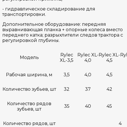
- гидравлическое складирование для
транспортировки.
Дополнительное оборудование: передняя
выравнивающая планка + опорные колеса вместо
переднего катка; разрыхлители следов трактора с
регулировкой глубины.
Rylec
Rylec XL-
Rylec XL-
Ry
Модель
XL-3,5
4,0
4,5
Рабочая ширина, м
3,5
4,0
4,5
Количество зубьев, шт
32
37
42
Количество рядов
35
40
45
зубьев, шт
Количество рядов, шт
4