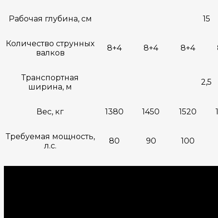
Рабочая глубина, см
15
Количество струнных
8+4
8+4
8+4
валков
Транспортная
2,5
ширина, м
Вес, кг
1380
1450
1520
Требуемая мощность,
80
90
100
л.с.