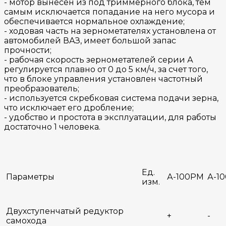
- мотор вынесен из под триммерного блока, тем
самым исключается попадание на него мусора и
обеспечивается нормальное охлаждение;
- ходовая часть на зернометателях установлена от
автомобилей ВАЗ, имеет большой запас
прочности;
- рабочая скорость зернометателей серии А
регулируется плавно от 0 до 5 км/ч, за счет того,
что в блоке управления установлен частотный
преобразователь;
- используется скребковая система подачи зерна,
что исключает его дробление;
- удобство и простота в эксплуатации, для работы
достаточно 1 человека.
Ед.
Параметры
А-100РМ
А-1
изм.
Двухступенчатый редуктор
+
-
самохода