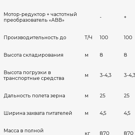
Мотор-редуктор + частотный
-
+
преобразователь «АВВ»
Производительность до
Т/Ч
100
100
Высота складирования
м
8
8
Высота погрузки в
м
3-4,3
3-4,
транспортные средства
Дальность полета зерна
м
25
25
Ширина захвата питателей
м
4,5
4,5
Масса в полной
кг
870
870