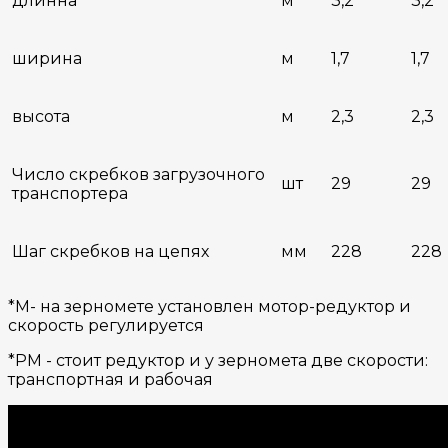
длинна
м
3,2
3,2
ширина
м
1,7
1,7
высота
м
2,3
2,3
Число скребков загрузочного
шт
29
29
транспортера
Шаг скребков на цепях
мм
228
228
*М- на зерномете установлен мотор-редуктор и
скорость регулируется
*РМ - стоит редуктор и у зерномета две скорости:
транспортная и рабочая