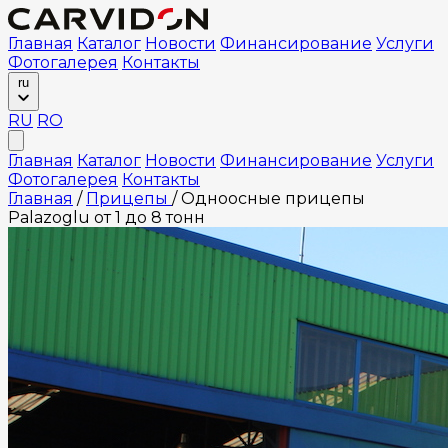
Главная
Каталог
Новости
Финансирование
Услуги
Фотогалерея
Контакты
ru
RU
RO
Главная
Каталог
Новости
Финансирование
Услуги
Фотогалерея
Контакты
Главная
/
Прицепы
/
Одноосные прицепы
Palazoglu от 1 до 8 тонн