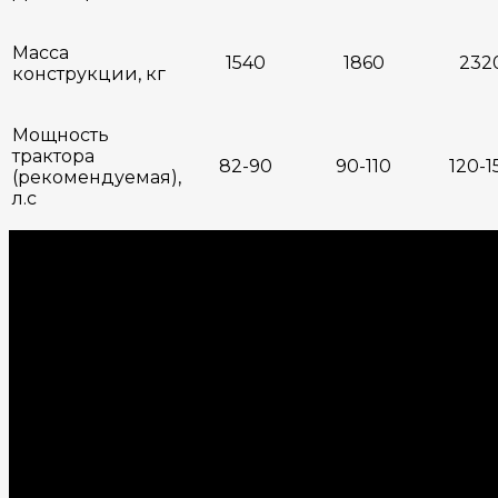
Масса
1540
1860
232
конструкции, кг
Мощность
трактора
82-90
90-110
120-1
(рекомендуемая),
л.с