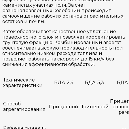
каменистых участках поля. За счет
разнонаправленных колебаний происходит
самоочищение рабочих органов от растительных
остатков и почвы.
Каток обеспечивает качественное уплотнение
поверхностного слоя и позволяет корректировать
грунтовую фракцию. Комбинированный агрегат
обеспечивает высокую производительность при
относительно низком расходе топлива и
позволяет работать на скорости до 15 км/ч без
снижения эффективности обработки.
Технические
БДА-2,4
БДА-3,3
БДА
характеристики
Прице
Способ
Прицепной
Прицепной
сплош
агрегатирования
рам
Рабочая скорость,