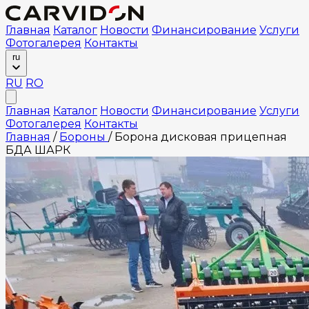
Главная
Каталог
Новости
Финансирование
Услуги
Фотогалерея
Контакты
ru
RU
RO
Главная
Каталог
Новости
Финансирование
Услуги
Фотогалерея
Контакты
Главная
/
Бороны
/
Борона дисковая прицепная
БДА ШАРК