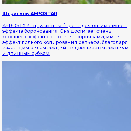
Штригель AEROSTAR
AEROSTAR - пружинная борона для оптимального
эффекта боронования. Она достигает очень
хорошего эффекта в борьбе с сорняками, имеет
эффект полного копирования рельефа, благодаря
качающим вилам секций, подвешенным секциям
и длинным зубьям.