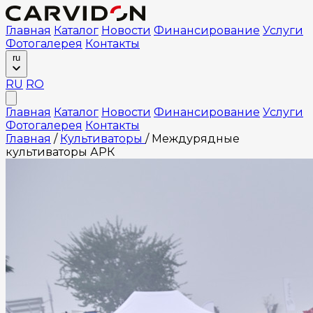
Главная
Каталог
Новости
Финансирование
Услуги
Фотогалерея
Контакты
ru
RU
RO
Главная
Каталог
Новости
Финансирование
Услуги
Фотогалерея
Контакты
Главная
/
Культиваторы
/
Междурядные
культиваторы АРК