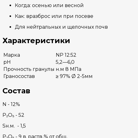
Когда: осенью или весной
Как: вразброс или при посеве
Для нейтральных и щелочных почв
Характеристики
Марка
NP 12:52
pH
5,2—6,0
Прочность гранулы
н.м 8 МПа
Граносостав
≥ 97% Ø 2-5мм
Состав
N - 12%
P₂O₅ - 52
Sн.м. - 1,5
P₂O₅ - 9 в. раств.,% от общ.