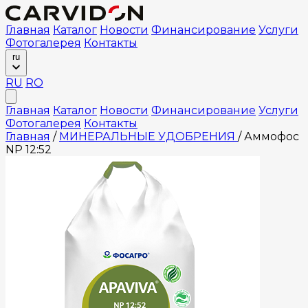
Главная
Каталог
Новости
Финансирование
Услуги
Фотогалерея
Контакты
ru
RU
RO
Главная
Каталог
Новости
Финансирование
Услуги
Фотогалерея
Контакты
Главная
/
МИНЕРАЛЬНЫЕ УДОБРЕНИЯ
/
Аммофос
NP 12:52