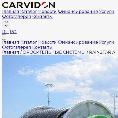
Главная
Каталог
Новости
Финансирование
Услуги
Фотогалерея
Контакты
ru
RU
RO
Главная
Каталог
Новости
Финансирование
Услуги
Фотогалерея
Контакты
Главная
/
ОРОСИТЕЛЬНЫЕ СИСТЕМЫ
/
RAINSTAR A