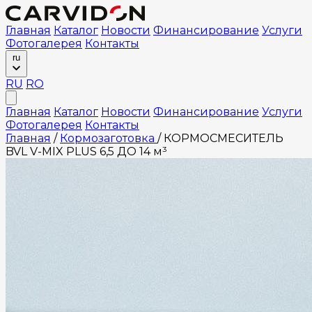
Главная
Каталог
Новости
Финансирование
Услуги
Фотогалерея
Контакты
ru
RU
RO
Главная
Каталог
Новости
Финансирование
Услуги
Фотогалерея
Контакты
Главная
/
Кормозаготовка
/
КОРМОСМЕСИТЕЛЬ
BVL V-MIX PLUS 6,5 ДО 14 м³