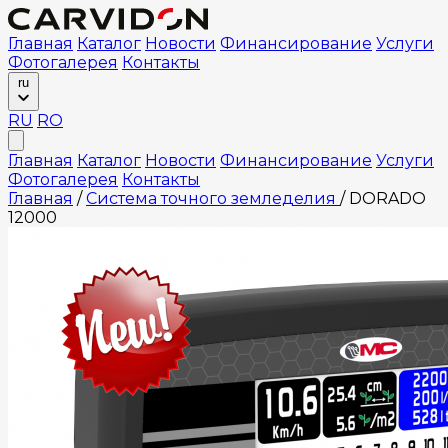
Главная
Каталог
Новости
Финансирование
Услуги
Фотогалерея
Контакты
ru
RU
RO
Главная
Каталог
Новости
Финансирование
Услуги
Фотогалерея
Контакты
Главная
/
Система точного земледелия
/
DORADO
12000