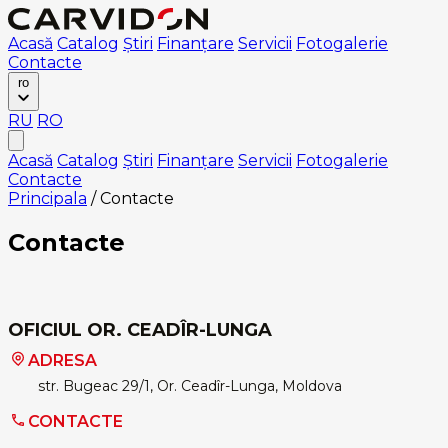
Acasă
Catalog
Știri
Finanțare
Servicii
Fotogalerie
Contacte
ro
RU
RO
Acasă
Catalog
Știri
Finanțare
Servicii
Fotogalerie
Contacte
Principala
/
Contacte
Contacte
OFICIUL OR. CEADÎR-LUNGA
ADRESA
str. Bugeac 29/1, Or. Ceadîr-Lunga, Moldova
CONTACTE