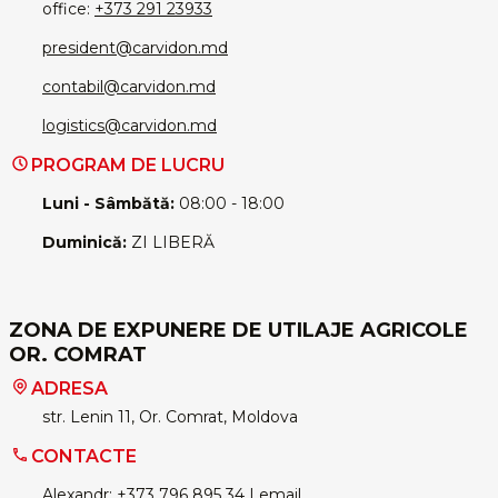
office:
+373 291 23933
president@carvidon.md
contabil@carvidon.md
logistics@carvidon.md
PROGRAM DE LUCRU
Luni - Sâmbătă:
08:00 - 18:00
Duminică:
ZI LIBERĂ
ZONA DE EXPUNERE DE UTILAJE AGRICOLE
OR. COMRAT
ADRESA
str. Lenin 11, Or. Comrat, Moldova
CONTACTE
Alexandr:
+373 796 895 34
|
email