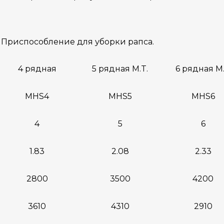
 Приспособление для уборки рапса.
4 рядная
5 рядная M.T.
6 рядная М.
MHS4
MHS5
MHS6
4
5
6
1.83
2.08
2.33
2800
3500
4200
3610
4310
2910