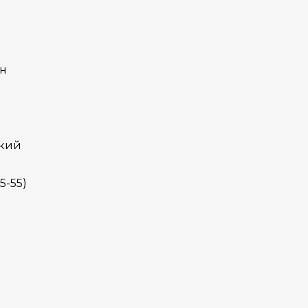
н
кий
5-55)