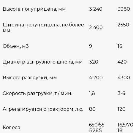
Высота полуприцепа, мм
3 240
3380
Ширина полуприцепа, не более
2550
2 400
мм
Объем, м3
9
16
Диаметр выгрузного шнека, мм
320
420
Высота разгрузки, мм
4 200
4300
Скорость разгрузки, т / мин.
1,8
3-6
Агрегатируется с трактором, л.с.
80
120
650/55
16,5/70
Колеса
R26.5
18