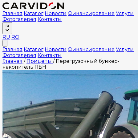
Главная
Каталог
Новости
Финансирование
Услуги
Фотогалерея
Контакты
ru
RU
RO
Главная
Каталог
Новости
Финансирование
Услуги
Фотогалерея
Контакты
Главная
/
Прицепы
/
Перегрузочный бункер-
накопитель ПБН