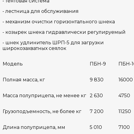
- тентовая система
- лестница для обслуживания
- механизм очистки горизонтального шнека
- козырек шнека гидравлически регулируемый
- шнек удлинитель ШРП-5 для загрузки
широкозахватных сеялок
Модель
ПБН-9
ПБН-1
Полная масса, кг
9 830
16000
Масса полуприцепа, не менее кг
2 630
4750
Грузоподъемность, не более кг
7 200
11250
Длина полуприцепа, мм
5 010
7100