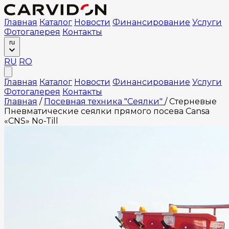
Главная
Каталог
Новости
Финансирование
Услуги
Фотогалерея
Контакты
ru
RU
RO
Главная
Каталог
Новости
Финансирование
Услуги
Фотогалерея
Контакты
Главная
/
Посевная техника "Сеялки"
/
Стерневые
Пневматические сеялки прямого посева Cansa
«CNS» No-Till