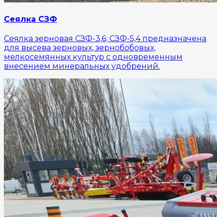
Сеялка СЗФ
Сеялка зерновая СЗФ-3,6; СЗФ-5,4 предназначена
для высева зерновых, зернобобовых,
мелкосемянных культур с одновременным
внесением минеральных удобрений.