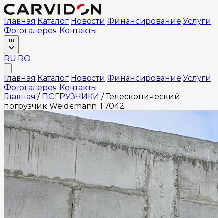
Главная
Каталог
Новости
Финансирование
Услуги
Фотогалерея
Контакты
ru
RU
RO
Главная
Каталог
Новости
Финансирование
Услуги
Фотогалерея
Контакты
Главная
/
ПОГРУЗЧИКИ
/
Телескопический
погрузчик Weidemann T7042