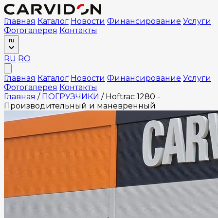
Главная
Каталог
Новости
Финансирование
Услуги
Фотогалерея
Контакты
ru
RU
RO
Главная
Каталог
Новости
Финансирование
Услуги
Фотогалерея
Контакты
Главная
/
ПОГРУЗЧИКИ
/
Hoftrac 1280 -
Производительный и маневренный