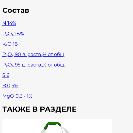
Состав
N 14%
P₂O₅ 18%
K₂O 18
P₂O₅ 90 в. раств.,% от общ.
P₂O₅ 95 ц. раств.,% от общ.
S 6
B 0,3%
MgO 0,3 - 1%
ТАКЖЕ В РАЗДЕЛЕ