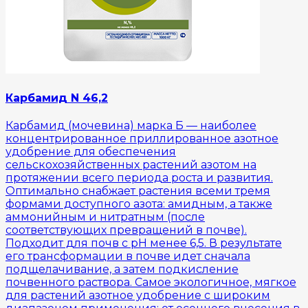
Карбамид N 46,2
Карбамид (мочевина) марка Б — наиболее
концентрированное приллированное азотное
удобрение для обеспечения
сельскохозяйственных растений азотом на
протяжении всего периода роста и развития.
Оптимально снабжает растения всеми тремя
формами доступного азота: амидным, а также
аммонийным и нитратным (после
соответствующих превращений в почве).
Подходит для почв с рН менее 6,5. В результате
его трансформации в почве идет сначала
подщелачивание, а затем подкисление
почвенного раствора. Самое экологичное, мягкое
для растений азотное удобрение с широким