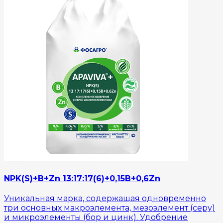
NPK(S)+B+Zn 13:17:17(6)+0,15B+0,6Zn
Уникальная марка, содержащая одновременно
три основных макроэлемента, мезоэлемент (серу)
и микроэлементы (бор и цинк). Удобрение