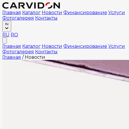
Главная
Каталог
Новости
Финансирование
Услуги
Фотогалерея
Контакты
ru
RU
RO
Главная
Каталог
Новости
Финансирование
Услуги
Фотогалерея
Контакты
Главная
/
Новости