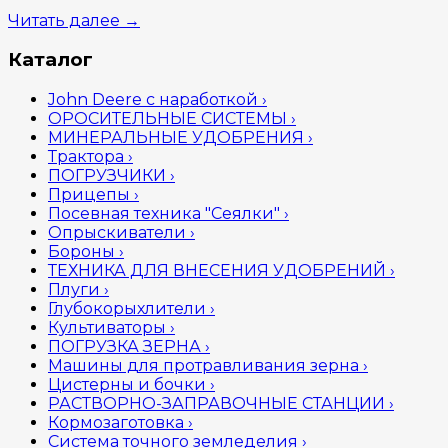
Читать далее
→
Каталог
John Deere с наработкой
›
ОРОСИТЕЛЬНЫЕ СИСТЕМЫ
›
МИНЕРАЛЬНЫЕ УДОБРЕНИЯ
›
Трактора
›
ПОГРУЗЧИКИ
›
Прицепы
›
Посевная техника "Сеялки"
›
Опрыскиватели
›
Бороны
›
ТЕХНИКА ДЛЯ ВНЕСЕНИЯ УДОБРЕНИЙ
›
Плуги
›
Глубокорыхлители
›
Культиваторы
›
ПОГРУЗКА ЗЕРНА
›
Машины для протравливания зерна
›
Цистерны и бочки
›
РАСТВОРНО-ЗАПРАВОЧНЫЕ СТАНЦИИ
›
Кормозаготовка
›
Система точного земледелия
›