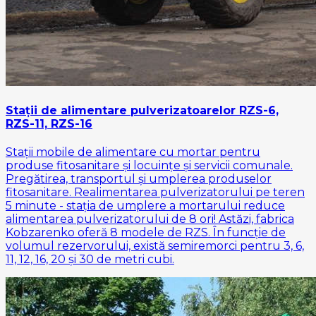
Stații de alimentare pulverizatoarelor RZS-6,
RZS-11, RZS-16
Stații mobile de alimentare cu mortar pentru
produse fitosanitare și locuințe și servicii comunale.
Pregătirea, transportul și umplerea produselor
fitosanitare. Realimentarea pulverizatorului pe teren
5 minute - stația de umplere a mortarului reduce
alimentarea pulverizatorului de 8 ori! Astăzi, fabrica
Kobzarenko oferă 8 modele de RZS. În funcție de
volumul rezervorului, există semiremorci pentru 3, 6,
11, 12, 16, 20 și 30 de metri cubi.