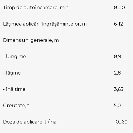
Timp de autoîncărcare, min
8...10
Lățimea aplicării îngrășămintelor, m
6-12
Dimensiuni generale, m
- lungime
8,9
- lățime
2,8
- înălțime
3,65
Greutate, t
5,0
Doza de aplicare, t / ha
10...60