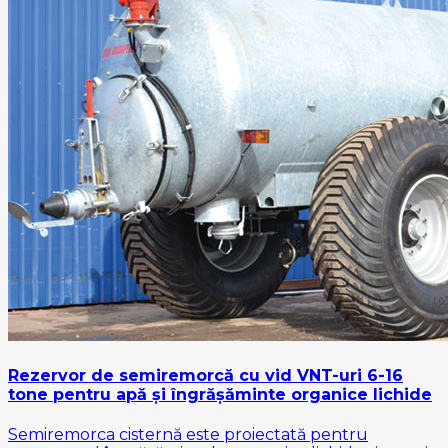
Rezervor de semiremorcă cu vid VNT-uri 6-16
tone pentru apă și îngrășăminte organice lichide
Semiremorca cisternă este proiectată pentru