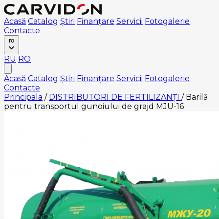
Acasă
Catalog
Știri
Finanțare
Servicii
Fotogalerie
Contacte
ro
RU
RO
Acasă
Catalog
Știri
Finanțare
Servicii
Fotogalerie
Contacte
Principala
/
DISTRIBUTORI DE FERTILIZANȚI
/
Barilă
pentru transportul gunoiului de grajd MJU-16