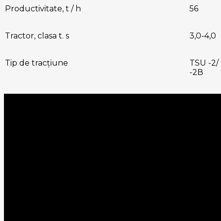
Productivitate, t / h
56
Tractor, clasa t. s
3,0-4,0
Tip de tracțiune
TSU -2/
-2В