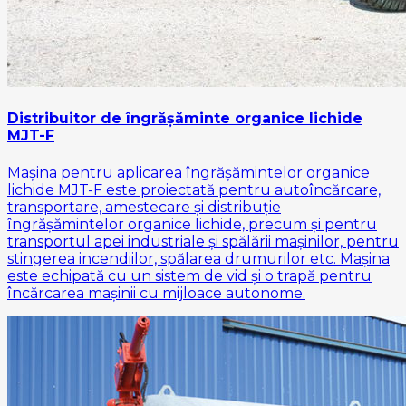
Distribuitor de îngrășăminte organice lichide
MJT-F
Mașina pentru aplicarea îngrășămintelor organice
lichide MJT-F este proiectată pentru autoîncărcare,
transportare, amestecare și distribuție
îngrășămintelor organice lichide, precum și pentru
transportul apei industriale și spălării mașinilor, pentru
stingerea incendiilor, spălarea drumurilor etc. Mașina
este echipată cu un sistem de vid și o trapă pentru
încărcarea mașinii cu mijloace autonome.