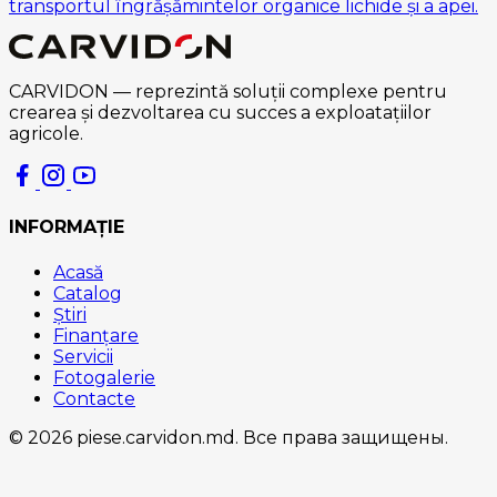
transportul îngrășămintelor organice lichide și a apei.
CARVIDON — reprezintă soluții complexe pentru
crearea și dezvoltarea cu succes a exploatațiilor
agricole.
INFORMAȚIE
Acasă
Catalog
Știri
Finanțare
Servicii
Fotogalerie
Contacte
© 2026 piese.carvidon.md. Все права защищены.