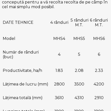
concepută pentru a vă recolta recolta de pe câmp în
cel mai simplu mod posibil.
5 rânduri
6 rânduri
DATE TEHNICE
4 rânduri
M.T.
M.T.
Model
MHS4
MHS5
MHS6
Număr de rânduri
4
5
6
(buc)
Productivitate, ha/h
1.83
2.08
2.33
Lățimea de lucru (mm)
2800
3500
4200
Lățimea totală (mm)
3610
4310
2910