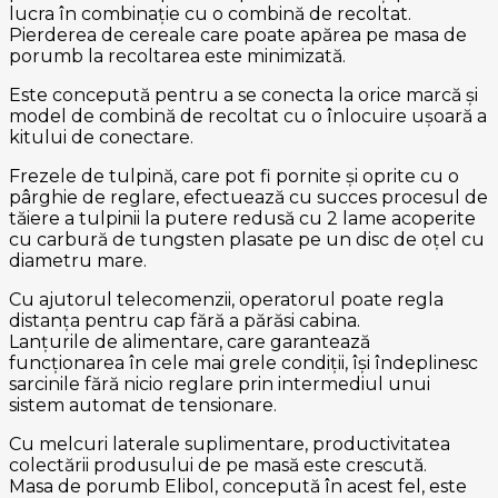
lucra în combinație cu o combină de recoltat.
Pierderea de cereale care poate apărea pe masa de
porumb la recoltarea este minimizată.
Este concepută pentru a se conecta la orice marcă și
model de combină de recoltat cu o înlocuire ușoară a
kitului de conectare.
Frezele de tulpină, care pot fi pornite și oprite cu o
pârghie de reglare, efectuează cu succes procesul de
tăiere a tulpinii la putere redusă cu 2 lame acoperite
cu carbură de tungsten plasate pe un disc de oțel cu
diametru mare.
Cu ajutorul telecomenzii, operatorul poate regla
distanța pentru cap fără a părăsi cabina.
Lanțurile de alimentare, care garantează
funcționarea în cele mai grele condiții, își îndeplinesc
sarcinile fără nicio reglare prin intermediul unui
sistem automat de tensionare.
Cu melcuri laterale suplimentare, productivitatea
colectării produsului de pe masă este crescută.
Masa de porumb Elibol, concepută în acest fel, este