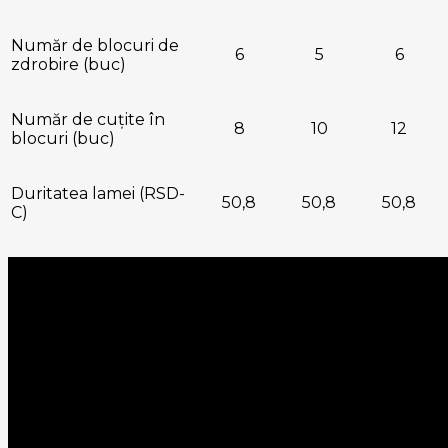
Număr de blocuri de
6
5
6
zdrobire (buc)
Număr de cuțite în
8
10
12
blocuri (buc)
Duritatea lamei (RSD-
50,8
50,8
50,8
C)