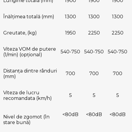
Lungime totala (mm)
1900
1900
1900
Înălțimea totală (mm)
1300
1300
1300
Greutate, (kg)
1950
2250
2250
Viteza VOM de putere
540-750
540-750
540-750
(1/min) (opțional)
Distanța dintre rânduri
700
700
700
(mm)
Viteza de lucru
5
5
5
recomandata (km/h)
<80dB
<80dB
<80dB
Nivel de zgomot (în
stare bună)