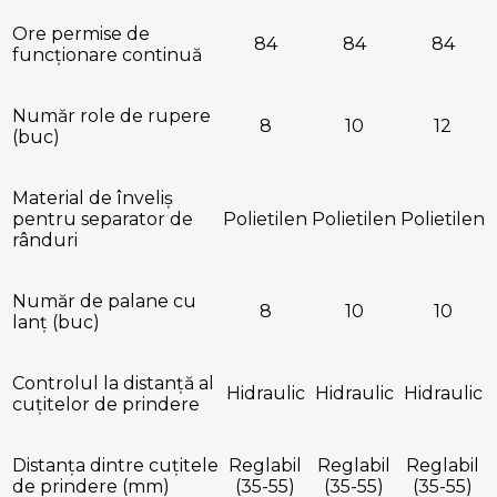
Ore permise de
84
84
84
funcționare continuă
Număr role de rupere
8
10
12
(buc)
Material de înveliș
pentru separator de
Polietilen
Polietilen
Polietilen
rânduri
Număr de palane cu
8
10
10
lanț (buc)
Controlul la distanță al
Hidraulic
Hidraulic
Hidraulic
cuțitelor de prindere
Distanța dintre cuțitele
Reglabil
Reglabil
Reglabil
de prindere (mm)
(35-55)
(35-55)
(35-55)