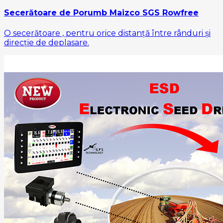
Secerătoare de Porumb Maizco SGS Rowfree
O secerătoare , pentru orice distanță între rânduri și
direcție de deplasare.