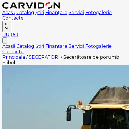
Acasă
Catalog
Știri
Finanțare
Servicii
Fotogalerie
Contacte
ro
RU
RO
Acasă
Catalog
Știri
Finanțare
Servicii
Fotogalerie
Contacte
Principala
/
SECERATORI
/
Secerătoare de porumb
Elibol