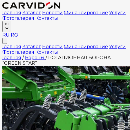
Главная
Каталог
Новости
Финансирование
Услуги
Фотогалерея
Контакты
ru
RU
RO
Главная
Каталог
Новости
Финансирование
Услуги
Фотогалерея
Контакты
Главная
/
Бороны
/
РОТАЦИОННАЯ БОРОНА
“GREEN STAR”