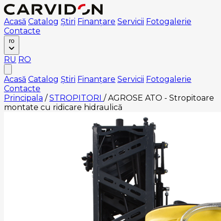
Acasă
Catalog
Știri
Finanțare
Servicii
Fotogalerie
Contacte
ro
RU
RO
Acasă
Catalog
Știri
Finanțare
Servicii
Fotogalerie
Contacte
Principala
/
STROPITORI
/
AGROSE ATO - Stropitoare
montate cu ridicare hidraulică