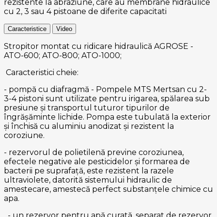
rezistente la abraziune, care au membrane hidraulice
cu 2, 3 sau 4 pistoane de diferite capacitati
Caracteristice
Video
Stropitor montat cu ridicare hidraulică AGROSE -
ATO-600; ATO-800; ATO-1000;
Caracteristici cheie:
- pompă cu diafragmă - Pompele MTS Mertsan cu 2-
3-4 pistoni sunt utilizate pentru irigarea, spălarea sub
presiune și transportul tuturor tipurilor de
îngrășăminte lichide. Pompa este tubulată la exterior
și închisă cu aluminiu anodizat și rezistent la
coroziune.
- rezervorul de polietilenă previne coroziunea,
efectele negative ale pesticidelor și formarea de
bacterii pe suprafață, este rezistent la razele
ultraviolete, datorită sistemului hidraulic de
amestecare, amestecă perfect substanțele chimice cu
apa.
- un rezervor pentru apă curată, separat de rezervor