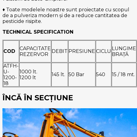
♦ Toate modelele noastre sunt proiectate cu scopul
de a pulveriza modern și de a reduce cantitatea de
pesticide risipite.
TECHNICAL SPECIFICATION
CAPACITATE
LUNGIME
COD
DEBIT
PRESIUNE
CICLU
REZERVOR
BRAȚĂ
ATFH-
U-
1000 lt.
145 lt.
50 Bar
540
15 / 18 mt.
1200-
1200 lt
18
ÎNCĂ ÎN SECȚIUNE