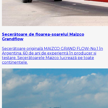
Secerătoare de floarea-soarelui Maizco
Grandflow
Secerătoare originală MAIZCO GRAND FLOW-No.1 în
Argentina. 60 de ani de experiență în producer și
testare. Secerătoarele Maizco lucrează pe toate
continentele.