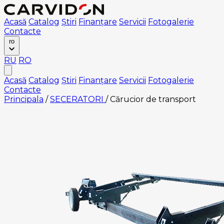
Acasă
Catalog
Știri
Finanțare
Servicii
Fotogalerie
Contacte
ro
RU
RO
Acasă
Catalog
Știri
Finanțare
Servicii
Fotogalerie
Contacte
Principala
/
SECERATORI
/
Cărucior de transport