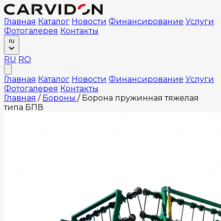
Главная
Каталог
Новости
Финансирование
Услуги
Фотогалерея
Контакты
ru
RU
RO
Главная
Каталог
Новости
Финансирование
Услуги
Фотогалерея
Контакты
Главная
/
Бороны
/
Борона пружинная тяжелая
типа БПВ