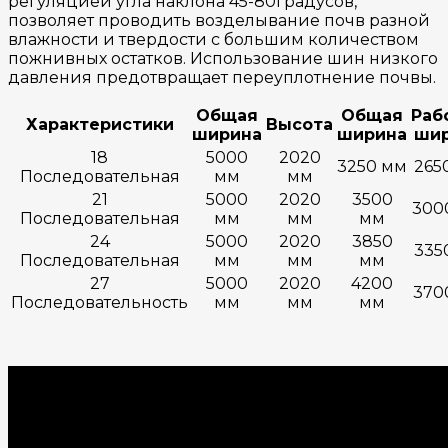
регуляцией угла наклона 45-80градусов,
позволяет проводить возделывание почв разной
влажности и твердости с большим количеством
пожнивных остатков. Использование шин низкого
давления предотвращает переуплотнение почвы.
Общая
Общая
Раб
Характеристики
Высота
ширина
ширина
ши
18
5000
2020
3250 мм
265
Последовательная
мм
мм
21
5000
2020
3500
300
Последовательная
мм
мм
мм
24
5000
2020
3850
335
Последовательная
мм
мм
мм
27
5000
2020
4200
370
Последовательность
мм
мм
мм