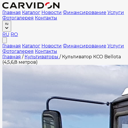
Главная
Каталог
Новости
Финансирование
Услуги
Фотогалерея
Контакты
ru
RU
RO
Главная
Каталог
Новости
Финансирование
Услуги
Фотогалерея
Контакты
Главная
/
Культиваторы
/
Культиватор КСО Bellota
(4,5,6,8 метров)