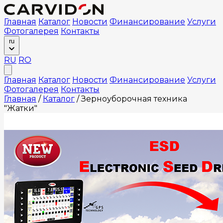
Главная
Каталог
Новости
Финансирование
Услуги
Фотогалерея
Контакты
ru
RU
RO
Главная
Каталог
Новости
Финансирование
Услуги
Фотогалерея
Контакты
Главная
/
Каталог
/
Зерноуборочная техника
"Жатки"