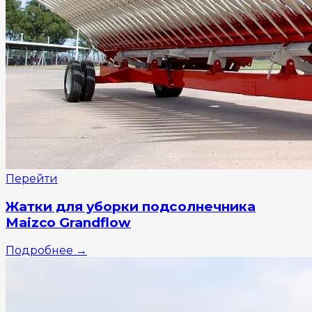
Перейти
Жатки для уборки подсолнечника
Maizco Grandflow
Подробнее
→